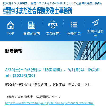
就業規則 や 人事制度 、 労務トラブル などのご相談は【 はまだ社会保険労務士事務所
】へ
お問い合わ
TOP
事務所案内
業務案内
報酬料金
せ
新着情報
8/30(土)～9/5(金)は「防災週間」、9/1(月)は「防災の
日」
(2025/8/30)
8/30(土)～9/5(金)は「防災週間」、9/1(月)は「防災の日」です。
（参考）東京消防庁 防災週間のページ
https://www.tfd.metro.tokyo.lg.jp/lfe/bou_topic/bousai_week.html