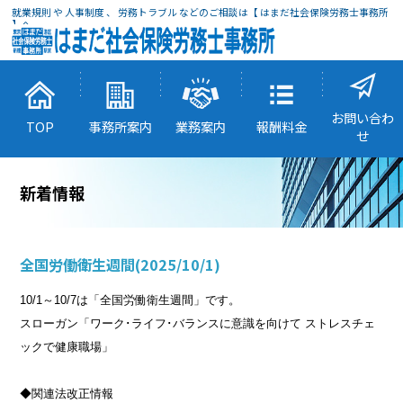
就業規則 や 人事制度 、 労務トラブル などのご相談は【 はまだ社会保険労務士事務所
】へ
お問い合わ
TOP
事務所案内
業務案内
報酬料金
せ
新着情報
全国労働衛生週間
(2025/10/1)
10/1～10/7は「全国労働衛生週間」です。
スローガン「ワーク･ライフ･バランスに意識を向けて ストレスチェ
ックで健康職場」
◆関連法改正情報