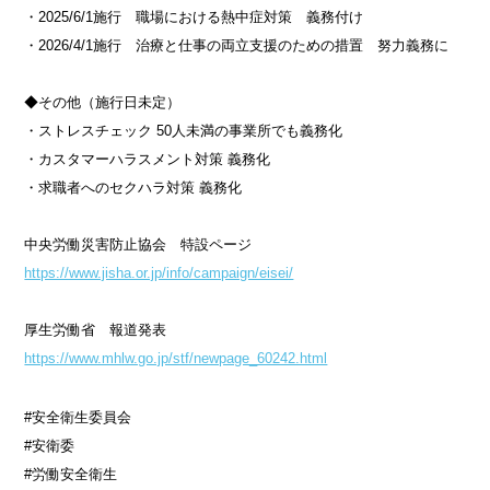
・2025/6/1施行 職場における熱中症対策 義務付け
・2026/4/1施行 治療と仕事の両立支援のための措置 努力義務に
◆その他（施行日未定）
・ストレスチェック 50人未満の事業所でも義務化
・カスタマーハラスメント対策 義務化
・求職者へのセクハラ対策 義務化
中央労働災害防止協会 特設ページ
https://www.jisha.or.jp/info/campaign/eisei/
厚生労働省 報道発表
https://www.mhlw.go.jp/stf/newpage_60242.html
#安全衛生委員会
#安衛委
#労働安全衛生