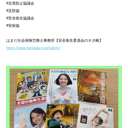
#災害防止協議会
#災防協
#安全衛生協議会
#安衛協
はまだ社会保険労務士事務所【安全衛生委員会のネタ帳】
https://www.hamada-sr.jp/safety/