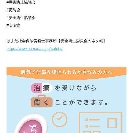
#災害防止協議会
#災防協
#安全衛生協議会
#安衛協
はまだ社会保険労務士事務所【安全衛生委員会のネタ帳】
https://www.hamada-sr.jp/safety/