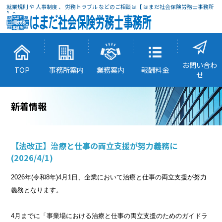
就業規則 や 人事制度 、 労務トラブル などのご相談は【 はまだ社会保険労務士事務所
】へ
お問い合わ
TOP
事務所案内
業務案内
報酬料金
せ
新着情報
【法改正】治療と仕事の両立支援が努力義務に
(2026/4/1)
2026年(令和8年)4月1日、企業において治療と仕事の両立支援が努力
義務となります。
4月までに「事業場における治療と仕事の両立支援のためのガイドラ