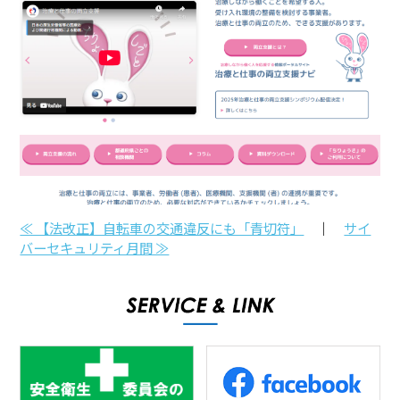
≪ 【法改正】自転車の交通違反にも「青切符」
｜
サイ
バーセキュリティ月間 ≫