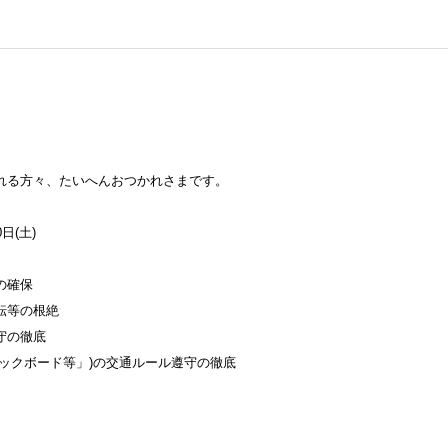
、
。
れる方々、たいへんおつかれさまです。
日(土)
の確保
転等の根絶
守の徹底
ックボード等」)の交通ルール遵守の徹底