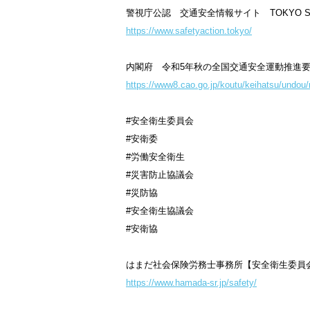
警視庁公認 交通安全情報サイト TOKYO SAF
https://www.safetyaction.tokyo/
内閣府 令和5年秋の全国交通安全運動推進
https://www8.cao.go.jp/koutu/keihatsu/undou
#安全衛生委員会
#安衛委
#労働安全衛生
#災害防止協議会
#災防協
#安全衛生協議会
#安衛協
はまだ社会保険労務士事務所【安全衛生委員
https://www.hamada-sr.jp/safety/