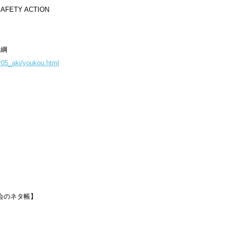
ETY ACTION
要綱
/r05_aki/youkou.html
会のネタ帳】