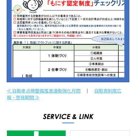
≪ 自動車点検整備推進運動強化月間
｜
自賠責制度広
報・啓発期間 ≫