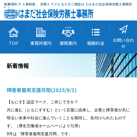
就業規則 や 人事制度 、 労務トラブル などのご相談は【 はまだ社会保険労務士事務所
】へ
お問い合わ
TOP
事務所案内
業務案内
報酬料金
せ
新着情報
障害者雇用支援月間
(2025/9/1)
【もにす】認定マーク、ご存じですか？
共に進む（ともにすすむ）という言葉に由来し、企業と障害者が共に
明るい未来や社会に進んでいくことを期待し、名付けられたもので
す。（厚生労働省ホームページより引用）
9月は「障害者雇用支援月間」です。